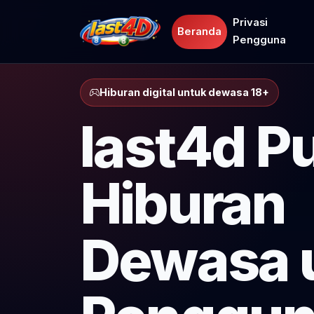
Privasi
Beranda
Pengguna
Hiburan digital untuk dewasa 18+
last4d P
Hiburan
Dewasa 