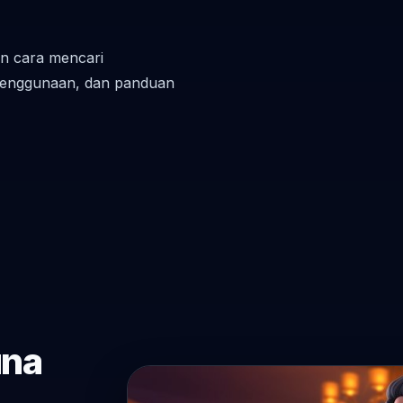
an cara mencari
s penggunaan, dan panduan
una