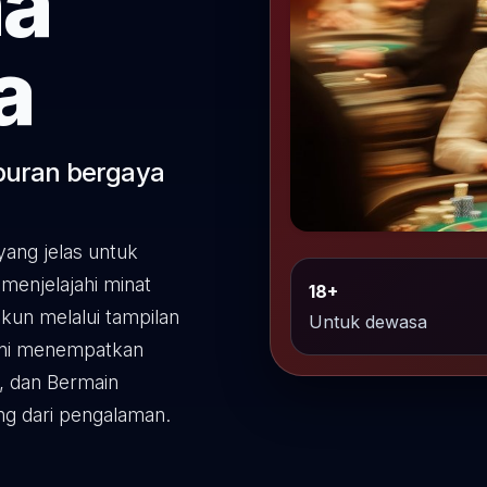
a
a
iburan bergaya
yang jelas untuk
menjelajahi minat
18+
 akun melalui tampilan
Untuk dewasa
 ini menempatkan
, dan Bermain
ng dari pengalaman.