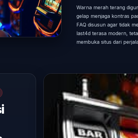
Warna merah terang digun
gelap menjaga kontras pad
FAQ disusun agar tidak me
last4d terasa modern, tet
membuka situs dari perjal
i