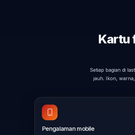
Kartu
Setiap bagian di l
jauh. Ikon, warna,
Pengalaman mobile