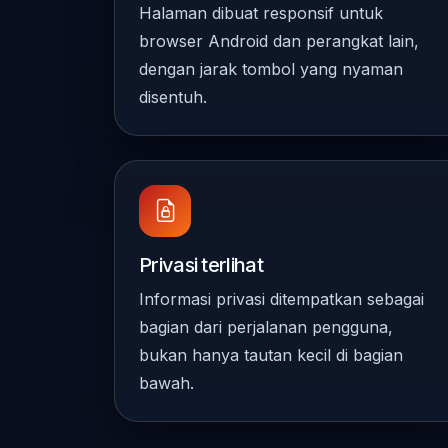
Halaman dibuat responsif untuk
browser Android dan perangkat lain,
dengan jarak tombol yang nyaman
disentuh.
Privasi terlihat
Informasi privasi ditempatkan sebagai
bagian dari perjalanan pengguna,
bukan hanya tautan kecil di bagian
bawah.