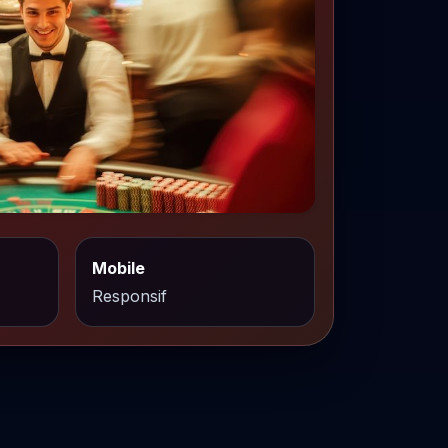
Mobile
Responsif