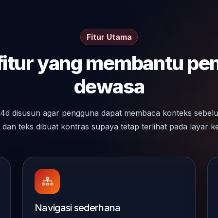
Fitur Utama
 fitur yang membantu pe
dewasa
ast4d disusun agar pengguna dapat membaca konteks sebelum
 dan teks dibuat kontras supaya tetap terlihat pada layar 
Navigasi sederhana