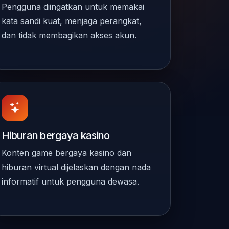
Pengguna diingatkan untuk memakai
kata sandi kuat, menjaga perangkat,
dan tidak membagikan akses akun.
Hiburan bergaya kasino
Konten game bergaya kasino dan
hiburan virtual dijelaskan dengan nada
informatif untuk pengguna dewasa.