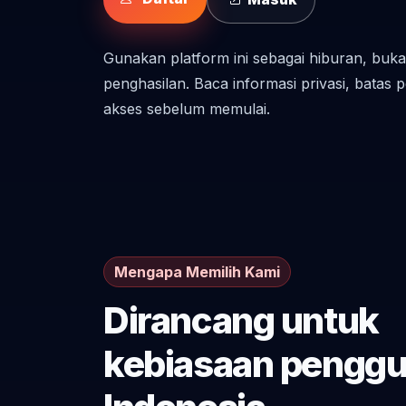
Gunakan platform ini sebagai hiburan, buk
penghasilan. Baca informasi privasi, bata
akses sebelum memulai.
Mengapa Memilih Kami
Dirancang untuk
kebiasaan pengg